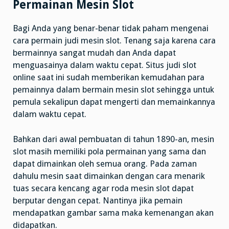
Permainan Mesin Slot
Bagi Anda yang benar-benar tidak paham mengenai
cara permain judi mesin slot. Tenang saja karena cara
bermainnya sangat mudah dan Anda dapat
menguasainya dalam waktu cepat. Situs judi slot
online saat ini sudah memberikan kemudahan para
pemainnya dalam bermain mesin slot sehingga untuk
pemula sekalipun dapat mengerti dan memainkannya
dalam waktu cepat.
Bahkan dari awal pembuatan di tahun 1890-an, mesin
slot masih memiliki pola permainan yang sama dan
dapat dimainkan oleh semua orang. Pada zaman
dahulu mesin saat dimainkan dengan cara menarik
tuas secara kencang agar roda mesin slot dapat
berputar dengan cepat. Nantinya jika pemain
mendapatkan gambar sama maka kemenangan akan
didapatkan.