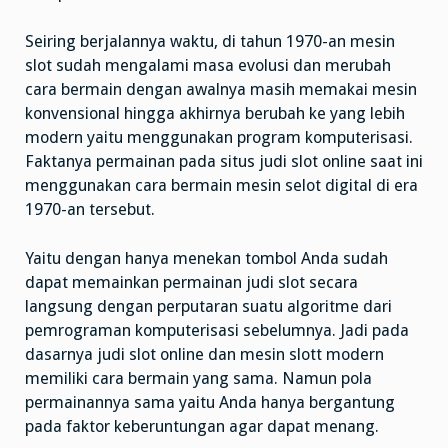
Seiring berjalannya waktu, di tahun 1970-an mesin
slot sudah mengalami masa evolusi dan merubah
cara bermain dengan awalnya masih memakai mesin
konvensional hingga akhirnya berubah ke yang lebih
modern yaitu menggunakan program komputerisasi.
Faktanya permainan pada situs judi slot online saat ini
menggunakan cara bermain mesin selot digital di era
1970-an tersebut.
Yaitu dengan hanya menekan tombol Anda sudah
dapat memainkan permainan judi slot secara
langsung dengan perputaran suatu algoritme dari
pemrograman komputerisasi sebelumnya. Jadi pada
dasarnya judi slot online dan mesin slott modern
memiliki cara bermain yang sama. Namun pola
permainannya sama yaitu Anda hanya bergantung
pada faktor keberuntungan agar dapat menang.