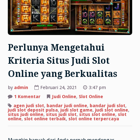
Perlunya Mengetahui
Kriteria Situs Judi Slot
Online yang Berkualitas
by
admin
Februari 24, 2021
3:47 pm
pada
1 Komentar
Judi Online
,
Slot Online
Perlunya
Mengetahui
agen judi slot
,
bandar judi online
,
bandar judi slot
,
Kriteria
judi slot deposit pulsa
,
judi slot game
,
judi slot online
,
Situs
situs judi online
,
situs judi slot
,
situs slot online
,
slot
Judi
online
,
slot online terbaik
,
slot online terpercaya
Slot
Online
yang
Berkualitas