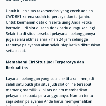
Untuk itulah situs rekomendasi yang cocok adalah
CWDBET karena sudah terpercaya dan terjamin.
Untuk keamanan data diri serta uang Anda ketika
bermain judi slot di sana tidak perlu di ragukan lagi.
Selain itu di situs tersebut pelayanan pelanggannya
juga selalu aktif selama 7 hari 24 jam sehingga
tentunya pelayanan akan selalu siap ketika dibutuhkan
setiap saat.
Memahami Ciri Situs Judi Terpercaya dan
Berkualitas
Layanan pelanggan yang selalu aktif akan menjadi
salah satu bukti jika situs judi slot online tersebut
memang memiliki kualitas dalam memberikan
pelayanan kepada para anggotanya. Namun tentu
saja selain pelayanan Anda harus memperhatikan