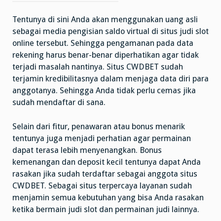
Tentunya di sini Anda akan menggunakan uang asli
sebagai media pengisian saldo virtual di situs judi slot
online tersebut. Sehingga pengamanan pada data
rekening harus benar-benar diperhatikan agar tidak
terjadi masalah nantinya. Situs CWDBET sudah
terjamin kredibilitasnya dalam menjaga data diri para
anggotanya. Sehingga Anda tidak perlu cemas jika
sudah mendaftar di sana.
Selain dari fitur, penawaran atau bonus menarik
tentunya juga menjadi perhatian agar permainan
dapat terasa lebih menyenangkan. Bonus
kemenangan dan deposit kecil tentunya dapat Anda
rasakan jika sudah terdaftar sebagai anggota situs
CWDBET. Sebagai situs terpercaya layanan sudah
menjamin semua kebutuhan yang bisa Anda rasakan
ketika bermain judi slot dan permainan judi lainnya.