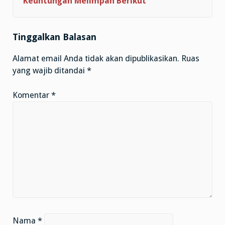
Keuntungan Melimpah Berikut
Tinggalkan Balasan
Alamat email Anda tidak akan dipublikasikan.
Ruas
yang wajib ditandai
*
Komentar
*
Nama
*