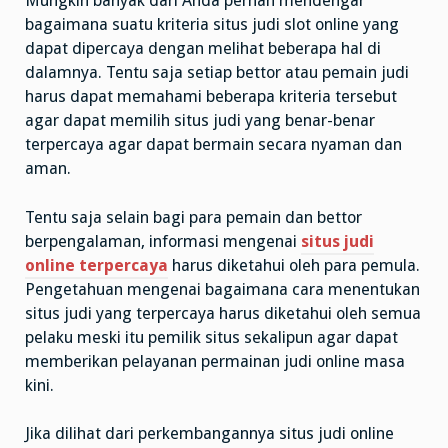
Mungkin banyak dari Anda pernah mendengar
bagaimana suatu kriteria situs judi slot online yang
dapat dipercaya dengan melihat beberapa hal di
dalamnya. Tentu saja setiap bettor atau pemain judi
harus dapat memahami beberapa kriteria tersebut
agar dapat memilih situs judi yang benar-benar
terpercaya agar dapat bermain secara nyaman dan
aman.
Tentu saja selain bagi para pemain dan bettor
berpengalaman, informasi mengenai
situs judi
online terpercaya
harus diketahui oleh para pemula.
Pengetahuan mengenai bagaimana cara menentukan
situs judi yang terpercaya harus diketahui oleh semua
pelaku meski itu pemilik situs sekalipun agar dapat
memberikan pelayanan permainan judi online masa
kini.
Jika dilihat dari perkembangannya situs judi online