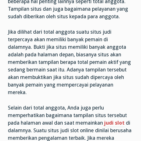
beberapa hal penting lainnya seperti total anggota.
Tampilan situs dan juga bagaimana pelayanan yang
sudah diberikan oleh situs kepada para anggota.
Jika dilihat dari total anggota suatu situs judi
terpercaya akan memiliki banyak pemain di
dalamnya. Bukti jika situs memiliki banyak anggota
adalah pada halaman depan, biasanya situs akan
memberikan tampilan berapa total pemain aktif yang
sedang bermain saat itu. Adanya tampilan tersebut
akan membuktikan jika situs sudah dipercaya oleh
banyak pemain yang mempercayai pelayanan
mereka.
Selain dari total anggota, Anda juga perlu
memperhatikan bagaimana tampilan situs tersebut
pada halaman awal dan saat memainkan
judi slot
di
dalamnya. Suatu situs judi slot online dinilai berusaha
memberikan pengalaman terbaik. Jika mereka