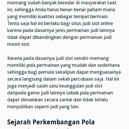
memang sudah banyak beredar di masyarakat saat
ini, sehingga Anda harus benar-benar paham mana
yang memiliki kualitas sebagai tempat bermain.
Tentu saja hal ini berlaku bagi situs judi slot online
karena pada dasarnya jenis permainan judi lainnya
tidak dapat dibandingkan dengan permainan judi
mesin slot.
Karena pada dasarnya judi slot sendiri memang
memiliki pola permainan yang mudah dan sederhana
sehingga bagi pemula sekalipun dapat menguasainya
secara langsung dalam sekali percobaan saja. Hal ini
juga menjadi salah satu keunggulan judi slot
daripada game judi lainnya sebab pola permainan
dapat dimainkan secara santai dan tidak terlalu
menyulitkan seperti judi yang lain.
Sejarah Perkembangan Pola