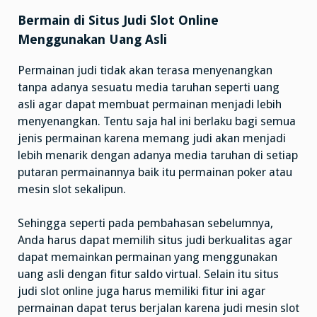
Bermain di Situs Judi Slot Online
Menggunakan Uang Asli
Permainan judi tidak akan terasa menyenangkan
tanpa adanya sesuatu media taruhan seperti uang
asli agar dapat membuat permainan menjadi lebih
menyenangkan. Tentu saja hal ini berlaku bagi semua
jenis permainan karena memang judi akan menjadi
lebih menarik dengan adanya media taruhan di setiap
putaran permainannya baik itu permainan poker atau
mesin slot sekalipun.
Sehingga seperti pada pembahasan sebelumnya,
Anda harus dapat memilih situs judi berkualitas agar
dapat memainkan permainan yang menggunakan
uang asli dengan fitur saldo virtual. Selain itu situs
judi slot online juga harus memiliki fitur ini agar
permainan dapat terus berjalan karena judi mesin slot