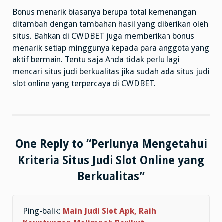
Bonus menarik biasanya berupa total kemenangan
ditambah dengan tambahan hasil yang diberikan oleh
situs. Bahkan di CWDBET juga memberikan bonus
menarik setiap minggunya kepada para anggota yang
aktif bermain. Tentu saja Anda tidak perlu lagi
mencari situs judi berkualitas jika sudah ada situs judi
slot online yang terpercaya di CWDBET.
One Reply to “Perlunya Mengetahui
Kriteria Situs Judi Slot Online yang
Berkualitas”
Ping-balik:
Main Judi Slot Apk, Raih