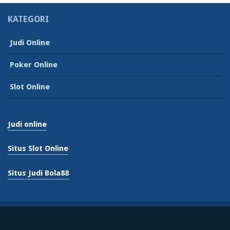
KATEGORI
Judi Online
Poker Online
Slot Online
Judi online
Situs Slot Online
Situs Judi Bola88