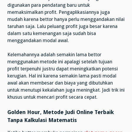
digunakan para pendatang baru untuk
memaksimalkan profit. Pengaplikasiannya juga
mudah karena bettor hanya perlu menggandakan nilai
taruhan saja. Lalu peluang profit juga besar karena
dalam satu kemenangan saja sudah bisa
menggandakan modal awal.
Kelemahannya adalah semakin lama bettor
menggunakan metode ini apalagi setelah tujuan
profit terpenuhi justru dapat meningkatkan potensi
kerugian. Hal ini karena semakin lama pasti modal
awal akan membesar dan biaya yang dibutuhkan
untuk menutupi kekalahan juga meningkat. Jadi trik ini
khusus untuk mencari profit secara cepat.
Golden Hour, Metode Judi Online Terbaik
Tanpa Kalkulasi Matematis