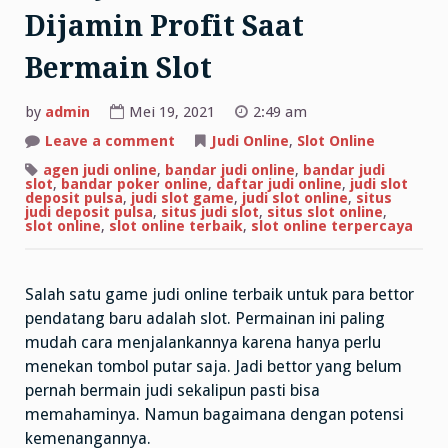
Dijamin Profit Saat
Bermain Slot
by
admin
Mei 19, 2021
2:49 am
on
Leave a comment
Judi Online
,
Slot Online
Trik
Judi
agen judi online
,
bandar judi online
,
bandar judi
Online
slot
,
bandar poker online
,
daftar judi online
,
judi slot
Terbaik
deposit pulsa
,
judi slot game
,
judi slot online
,
situs
Dijamin
judi deposit pulsa
,
situs judi slot
,
situs slot online
,
Profit
slot online
,
slot online terbaik
,
slot online terpercaya
Saat
Bermain
Slot
Salah satu game judi online terbaik untuk para bettor
pendatang baru adalah slot. Permainan ini paling
mudah cara menjalankannya karena hanya perlu
menekan tombol putar saja. Jadi bettor yang belum
pernah bermain judi sekalipun pasti bisa
memahaminya. Namun bagaimana dengan potensi
kemenangannya.