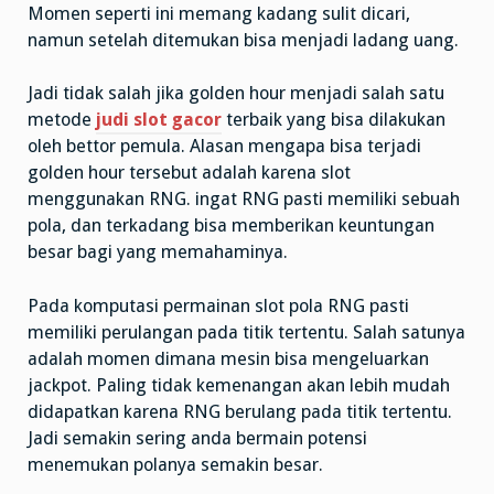
Momen seperti ini memang kadang sulit dicari,
namun setelah ditemukan bisa menjadi ladang uang.
Jadi tidak salah jika golden hour menjadi salah satu
metode
judi slot gacor
terbaik yang bisa dilakukan
oleh bettor pemula. Alasan mengapa bisa terjadi
golden hour tersebut adalah karena slot
menggunakan RNG. ingat RNG pasti memiliki sebuah
pola, dan terkadang bisa memberikan keuntungan
besar bagi yang memahaminya.
Pada komputasi permainan slot pola RNG pasti
memiliki perulangan pada titik tertentu. Salah satunya
adalah momen dimana mesin bisa mengeluarkan
jackpot. Paling tidak kemenangan akan lebih mudah
didapatkan karena RNG berulang pada titik tertentu.
Jadi semakin sering anda bermain potensi
menemukan polanya semakin besar.