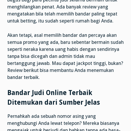
menghilangkan penat. Ada banyak review yang
mengatakan bila telah memilih bandar paling tepat
untuk betting, itu sudah seperti rumah bagi Anda.
Akan tetapi, asal memilih bandar dan percaya akan
semua promo yang ada, baru sebentar bermain sudah
seperti neraka karena uang habis dengan sendirinya
tanpa bisa dicegah dan admin tidak mau
bertanggung jawab. Mau dapat jackpot tinggi, bukan?
Review berikut bisa membantu Anda menemukan
bandar terbaik.
Bandar Judi Online Terbaik
Ditemukan dari Sumber Jelas
Pernahkah ada sebuah nomor asing yang
menghubungi Anda lewat telepon? Mereka biasanya
mengajak untuk berjudi dan bahkan tanpa ada basa-