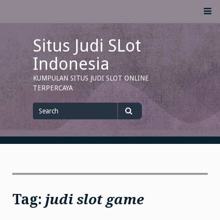
Skip
M
to
content
Situs Judi SLot
Indonesia
KUMPULAN SITUS JUDI SLOT ONLINE
TERPERCAYA
Search
for
Search
Tag:
judi slot game