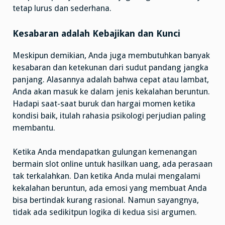
tetap lurus dan sederhana.
Kesabaran adalah Kebajikan dan Kunci
Meskipun demikian, Anda juga membutuhkan banyak
kesabaran dan ketekunan dari sudut pandang jangka
panjang. Alasannya adalah bahwa cepat atau lambat,
Anda akan masuk ke dalam jenis kekalahan beruntun.
Hadapi saat-saat buruk dan hargai momen ketika
kondisi baik, itulah rahasia psikologi perjudian paling
membantu.
Ketika Anda mendapatkan gulungan kemenangan
bermain slot online untuk hasilkan uang, ada perasaan
tak terkalahkan. Dan ketika Anda mulai mengalami
kekalahan beruntun, ada emosi yang membuat Anda
bisa bertindak kurang rasional. Namun sayangnya,
tidak ada sedikitpun logika di kedua sisi argumen.