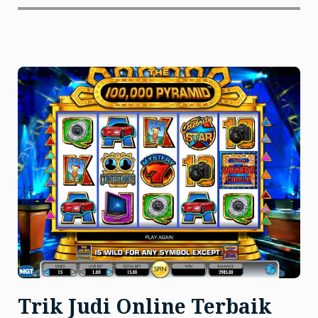
Trik Judi Online Terbaik