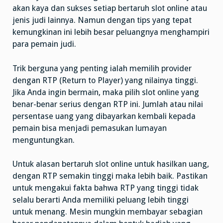
akan kaya dan sukses setiap bertaruh slot online atau
jenis judi lainnya. Namun dengan tips yang tepat
kemungkinan ini lebih besar peluangnya menghampiri
para pemain judi.
Trik berguna yang penting ialah memilih provider
dengan RTP (Return to Player) yang nilainya tinggi.
Jika Anda ingin bermain, maka pilih slot online yang
benar-benar serius dengan RTP ini. Jumlah atau nilai
persentase uang yang dibayarkan kembali kepada
pemain bisa menjadi pemasukan lumayan
menguntungkan.
Untuk alasan bertaruh slot online untuk hasilkan uang,
dengan RTP semakin tinggi maka lebih baik. Pastikan
untuk mengakui fakta bahwa RTP yang tinggi tidak
selalu berarti Anda memiliki peluang lebih tinggi
untuk menang. Mesin mungkin membayar sebagian