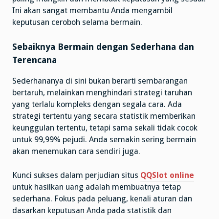
Ini akan sangat membantu Anda mengambil
keputusan ceroboh selama bermain.
Sebaiknya Bermain dengan Sederhana dan
Terencana
Sederhananya di sini bukan berarti sembarangan
bertaruh, melainkan menghindari strategi taruhan
yang terlalu kompleks dengan segala cara. Ada
strategi tertentu yang secara statistik memberikan
keunggulan tertentu, tetapi sama sekali tidak cocok
untuk 99,99% pejudi. Anda semakin sering bermain
akan menemukan cara sendiri juga.
Kunci sukses dalam perjudian situs
QQSlot online
untuk hasilkan uang adalah membuatnya tetap
sederhana. Fokus pada peluang, kenali aturan dan
dasarkan keputusan Anda pada statistik dan