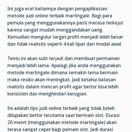
Ini juga erat kaitannya dengan pengaplikasian
metode judi online terbaik martingale. Bagi para
pemula yang menggunakannya pasti merasa terkejut
karena sangat mudah menggandakan uang.
Kemudian mengulur target profit menjadi lebih besar
dan tidak realistis seperti 4 kali lipat dari modal awal.
Tentu ini akan sulit terjadi dan membuat permainan
menjadi lebih lama. Apalagi jika anda menggunakan
metode martingale dimana semakin lama bermain
maka resiko akan meningkat. Jadi ketahui batasan
realistis dalam mencari profit agar bettor bisa lebih
konsisten dan menghindari kerugian.
Ini adalah tips judi online terbaik yang tidak boleh
dilupakan bettor terutama saat bermain slot. Durasi
20 menit (menggunakan metode martingale) akan
terasa sangat cepat bagi pemain slot. Jadi durasi