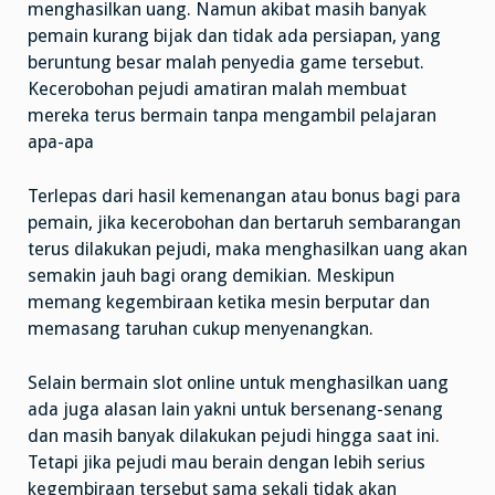
menghasilkan uang. Namun akibat masih banyak
pemain kurang bijak dan tidak ada persiapan, yang
beruntung besar malah penyedia game tersebut.
Kecerobohan pejudi amatiran malah membuat
mereka terus bermain tanpa mengambil pelajaran
apa-apa
Terlepas dari hasil kemenangan atau bonus bagi para
pemain, jika kecerobohan dan bertaruh sembarangan
terus dilakukan pejudi, maka menghasilkan uang akan
semakin jauh bagi orang demikian. Meskipun
memang kegembiraan ketika mesin berputar dan
memasang taruhan cukup menyenangkan.
Selain bermain slot online untuk menghasilkan uang
ada juga alasan lain yakni untuk bersenang-senang
dan masih banyak dilakukan pejudi hingga saat ini.
Tetapi jika pejudi mau berain dengan lebih serius
kegembiraan tersebut sama sekali tidak akan