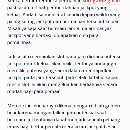
Ketika bettor membuka permainan
slot game gacor
pasti akan terlihat pemberitahuan jackpot yang
keluar. Anda bisa mencatat sendiri kapan waktu yang
paling sering jackpot dari permainan tersebut keluar.
Misalnya saja saat bermain jam 9 malam banyak
jackpot yang berhasil didapatkan oleh para
pemainnya.
Jadi selalu memainkan slot pada jam dimana potensi
jackpot untuk keluar akan naik. Tentunya anda juga
memiliki potensi yang sama dalam mendapatkan
jackpot pada jam tersebut. Jadi selalu ketahui kapan
mesin slot ini akan mengeluarkan hadiahnya secara
mudah bagi para pemain.
Metode ini sebenarnya dikenal dengan istilah golden
hour karena mengandalkan jam potensial saat
bermain. Ini tentunya dapat menjadi sebuah peluang
emas bagi bettor pemula merasakan jackpot besar.