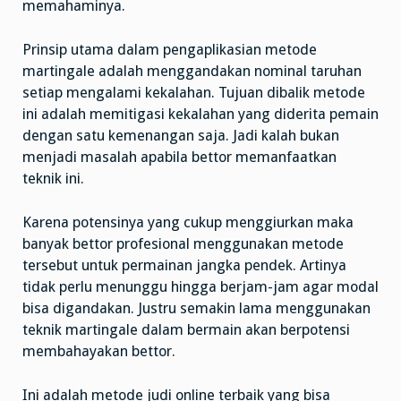
memahaminya.
Prinsip utama dalam pengaplikasian metode
martingale adalah menggandakan nominal taruhan
setiap mengalami kekalahan. Tujuan dibalik metode
ini adalah memitigasi kekalahan yang diderita pemain
dengan satu kemenangan saja. Jadi kalah bukan
menjadi masalah apabila bettor memanfaatkan
teknik ini.
Karena potensinya yang cukup menggiurkan maka
banyak bettor profesional menggunakan metode
tersebut untuk permainan jangka pendek. Artinya
tidak perlu menunggu hingga berjam-jam agar modal
bisa digandakan. Justru semakin lama menggunakan
teknik martingale dalam bermain akan berpotensi
membahayakan bettor.
Ini adalah metode judi online terbaik yang bisa