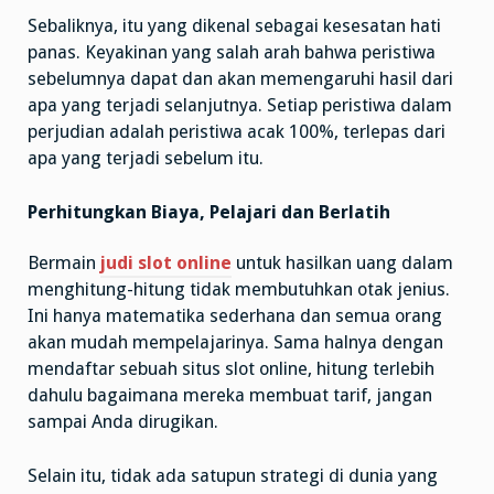
Sebaliknya, itu yang dikenal sebagai kesesatan hati
panas. Keyakinan yang salah arah bahwa peristiwa
sebelumnya dapat dan akan memengaruhi hasil dari
apa yang terjadi selanjutnya. Setiap peristiwa dalam
perjudian adalah peristiwa acak 100%, terlepas dari
apa yang terjadi sebelum itu.
Perhitungkan Biaya, Pelajari dan Berlatih
Bermain
judi slot online
untuk hasilkan uang dalam
menghitung-hitung tidak membutuhkan otak jenius.
Ini hanya matematika sederhana dan semua orang
akan mudah mempelajarinya. Sama halnya dengan
mendaftar sebuah situs slot online, hitung terlebih
dahulu bagaimana mereka membuat tarif, jangan
sampai Anda dirugikan.
Selain itu, tidak ada satupun strategi di dunia yang