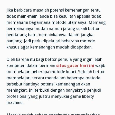
Jika berbicara masalah potensi kemenangan tentu
tidak main-main, anda bisa kesulitan apabila tidak
memahami bagaimana metode utamanya. Memang
permainannya mudah namun jarang sekali bettor
pendatang baru memainkannya dalam jangka
panjang. Jadi perlu dipelajari beberapa metode
khusus agar kemenangan mudah didapatkan.
Oleh karena itu bagi bettor pemula yang ingin lebih
kompeten dalam bermain
situs gacor hari ini
wajib
mempelajari beberapa metode kunci. Setelah bettor
mempelajari secara mendalam beberapa metode
tersebut nantinya potensi kemenangan akan
meningkat. Ini terbukti dengan banyaknya penjudi
profesional yang justru menyukai game liberty
machine.