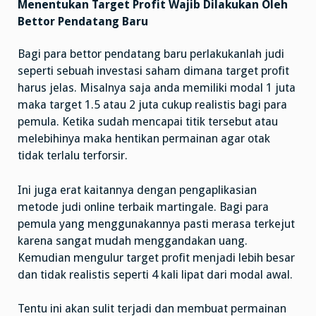
Menentukan Target Profit Wajib Dilakukan Oleh
Bettor Pendatang Baru
Bagi para bettor pendatang baru perlakukanlah judi
seperti sebuah investasi saham dimana target profit
harus jelas. Misalnya saja anda memiliki modal 1 juta
maka target 1.5 atau 2 juta cukup realistis bagi para
pemula. Ketika sudah mencapai titik tersebut atau
melebihinya maka hentikan permainan agar otak
tidak terlalu terforsir.
Ini juga erat kaitannya dengan pengaplikasian
metode judi online terbaik martingale. Bagi para
pemula yang menggunakannya pasti merasa terkejut
karena sangat mudah menggandakan uang.
Kemudian mengulur target profit menjadi lebih besar
dan tidak realistis seperti 4 kali lipat dari modal awal.
Tentu ini akan sulit terjadi dan membuat permainan