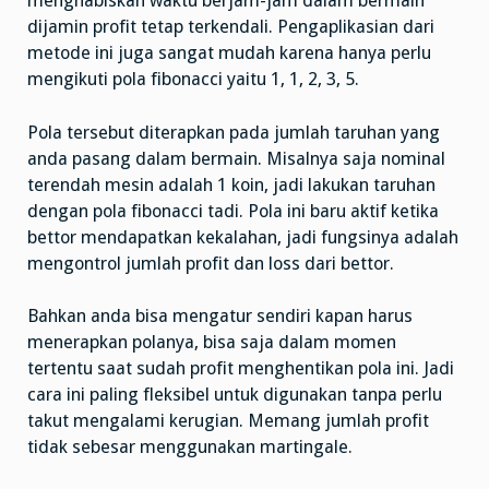
menghabiskan waktu berjam-jam dalam bermain
dijamin profit tetap terkendali. Pengaplikasian dari
metode ini juga sangat mudah karena hanya perlu
mengikuti pola fibonacci yaitu 1, 1, 2, 3, 5.
Pola tersebut diterapkan pada jumlah taruhan yang
anda pasang dalam bermain. Misalnya saja nominal
terendah mesin adalah 1 koin, jadi lakukan taruhan
dengan pola fibonacci tadi. Pola ini baru aktif ketika
bettor mendapatkan kekalahan, jadi fungsinya adalah
mengontrol jumlah profit dan loss dari bettor.
Bahkan anda bisa mengatur sendiri kapan harus
menerapkan polanya, bisa saja dalam momen
tertentu saat sudah profit menghentikan pola ini. Jadi
cara ini paling fleksibel untuk digunakan tanpa perlu
takut mengalami kerugian. Memang jumlah profit
tidak sebesar menggunakan martingale.