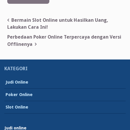
Navigasi
Bermain Slot Online untuk Hasilkan Uang,
Lakukan Cara Ini!
pos
Perbedaan Poker Online Terpercaya dengan Versi
Offlinenya
KATEGORI
Judi Online
Poker Online
Slot Online
Judi online