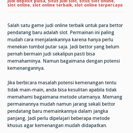
Dijamin
judi deposit pulsa
,
situs judi slot
,
situs slot online
,
Profit
slot online
,
slot online terbaik
,
slot online terpercaya
Saat
Bermain
Slot
Salah satu game judi online terbaik untuk para bettor
pendatang baru adalah slot. Permainan ini paling
mudah cara menjalankannya karena hanya perlu
menekan tombol putar saja. Jadi bettor yang belum
pernah bermain judi sekalipun pasti bisa
memahaminya. Namun bagaimana dengan potensi
kemenangannya.
Jika berbicara masalah potensi kemenangan tentu
tidak main-main, anda bisa kesulitan apabila tidak
memahami bagaimana metode utamanya. Memang
permainannya mudah namun jarang sekali bettor
pendatang baru memainkannya dalam jangka
panjang. Jadi perlu dipelajari beberapa metode
khusus agar kemenangan mudah didapatkan.