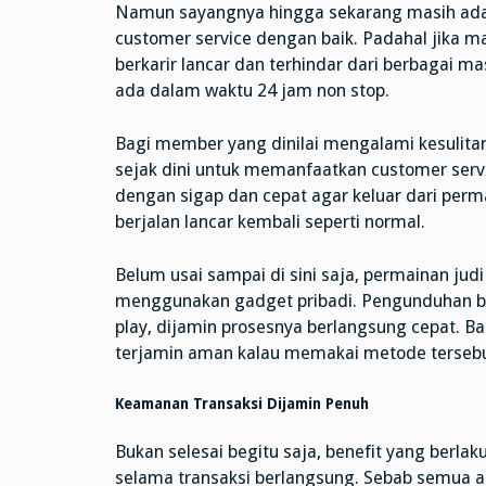
Namun sayangnya hingga sekarang masih ad
customer service dengan baik. Padahal jika 
berkarir lancar dan terhindar dari berbagai m
ada dalam waktu 24 jam non stop.
Bagi member yang dinilai mengalami kesulitan
sejak dini untuk memanfaatkan customer servic
dengan sigap dan cepat agar keluar dari perma
berjalan lancar kembali seperti normal.
Belum usai sampai di sini saja, permainan ju
menggunakan gadget pribadi. Pengunduhan bis
play, dijamin prosesnya berlangsung cepat. B
terjamin aman kalau memakai metode tersebu
Keamanan Transaksi Dijamin Penuh
Bukan selesai begitu saja, benefit yang berl
selama transaksi berlangsung. Sebab semua al