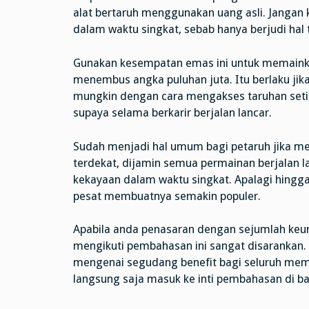
alat bertaruh menggunakan uang asli. Jangan 
dalam waktu singkat, sebab hanya berjudi hal t
Gunakan kesempatan emas ini untuk memainkan 
menembus angka puluhan juta. Itu berlaku j
mungkin dengan cara mengakses taruhan setiap
supaya selama berkarir berjalan lancar.
Sudah menjadi hal umum bagi petaruh jika men
terdekat, dijamin semua permainan berjalan 
kekayaan dalam waktu singkat. Apalagi hingg
pesat membuatnya semakin populer.
Apabila anda penasaran dengan sejumlah keun
mengikuti pembahasan ini sangat disarankan.
mengenai segudang benefit bagi seluruh memb
langsung saja masuk ke inti pembahasan di ba