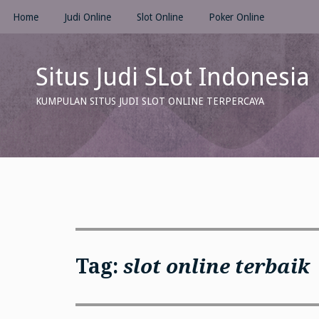
Skip
Home
Judi Online
Slot Online
Poker Online
to
content
Situs Judi SLot Indonesia
KUMPULAN SITUS JUDI SLOT ONLINE TERPERCAYA
Tag:
slot online terbaik