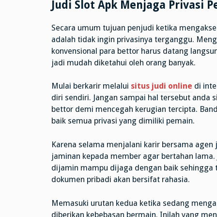
Judi Slot Apk Menjaga Privasi 
Secara umum tujuan penjudi ketika mengakses 
adalah tidak ingin privasinya terganggu. Men
konvensional para bettor harus datang langsun
jadi mudah diketahui oleh orang banyak.
Mulai berkarir melalui
situs judi online
di int
diri sendiri. Jangan sampai hal tersebut anda
bettor demi mencegah kerugian tercipta. Band
baik semua privasi yang dimiliki pemain.
Karena selama menjalani karir bersama agen j
jaminan kepada member agar bertahan lama. J
dijamin mampu dijaga dengan baik sehingga 
dokumen pribadi akan bersifat rahasia.
Memasuki urutan kedua ketika sedang mengaks
diberikan kebebasan bermain. Inilah yang men